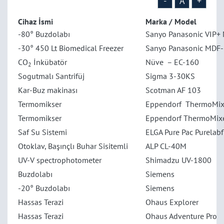
-
A
+
Cihaz İsmi
Marka / Model
-80° Buzdolabı
Sanyo Panasonic VIP
-30° 450 Lt Biomedical Freezer
Sanyo Panasonic MDF
CO
İnkübatör
Nüve – EC-160
2
Sogutmalı Santrifüj
Sigma 3-30KS
Kar-Buz makinası
Scotman AF 103
Termomikser
Eppendorf ThermoMixe
Termomikser
Eppendorf ThermoMixe
Saf Su Sistemi
ELGA Pure Pac Purelabf
Otoklav, Başınçlı Buhar Sisitemli
ALP CL-40M
UV-V spectrophotometer
Shimadzu UV-1800
Buzdolabı
Siemens
-20° Buzdolabı
Siemens
Hassas Terazi
Ohaus Explorer
Hassas Terazi
Ohaus Adventure Pro