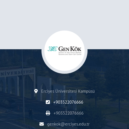
Erciyes Üniversitesi Kampüsü
+903522076666
+903522076666
genkok@erciyes.edu.tr