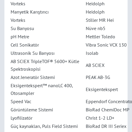
Vorteks
Heidolph
Manyetik Karıştırıcı
Heidolph
Vorteks
Stiller MR Hei
Su Banyosu
Nüve nb5
pH Metre
Mettler Toledo
Cell Sonikatör
Vibra Sonic VCX 130
Ultrasonik Su Banyosı
Isolab
AB SCIEX TripleTOF® 5600+ Kütle
AB SCIEX
Spektroskopisi
Azot Jeneratör Sistemi
PEAK AB-3G
Eksigentekspert™ nanoLC 400,
Eksigentekspert
Otosampler
Speed Vac
Eppendorf Concentrato
Görüntüleme Sistemi
BioRad ChemiDoc MP
Lyofilizatör
Christ 1-2 LD+
Güç kaynakları, Puls Field Sistemi
BioRad DR III Seriex