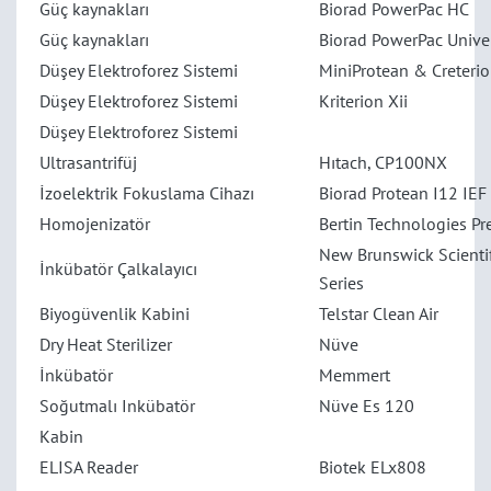
Güç kaynakları
Biorad PowerPac HC
Güç kaynakları
Biorad PowerPac Unive
Düşey Elektroforez Sistemi
MiniProtean & Creterio
Düşey Elektroforez Sistemi
Kriterion Xii
Düşey Elektroforez Sistemi
Ultrasantrifüj
Hıtach, CP100NX
İzoelektrik Fokuslama Cihazı
Biorad Protean I12 IEF
Homojenizatör
Bertin Technologies Pr
New Brunswick Scientif
İnkübatör Çalkalayıcı
Series
Biyogüvenlik Kabini
Telstar Clean Air
Dry Heat Sterilizer
Nüve
İnkübatör
Memmert
Soğutmalı Inkübatör
Nüve Es 120
Kabin
ELISA Reader
Biotek ELx808