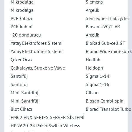
Mikrodalga
Siemens
Mikrodalga
Arçelik
PCR Cihazı
Sensequest Labcycler
PCR kabini
Biosan UVC/T-AR
-20 dondurucu
Arçelik
Yatay Elektroforez Sistemi
BioRad Sub-cell GT
Yatay Elektroforez Sistemi
Biorad Wide mini-sub 
Çeker Ocak
Hedlab
Çalkalayıcı, Stroke ve Vawe
Heidoph
Santrifüj
Sigma 1-14
Santrifüj
Sigma 1-16
Mini-Santrifüj
Gilson
Mini-Santrifüj
Biosan Combi-spin
Blot Cihazı
Biorad Transblot Turbo
EMC2 VNX SERIES SERVER SİSTEMİ
HP 2620-24 PoE + Switch Wireless