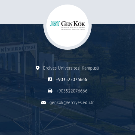
Erciyes Üniversitesi Kampüsü
+903522076666
+903522076666
genkok@erciyes.edu.tr