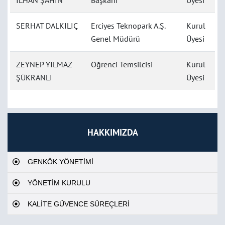
İLHAN ŞAHİN
Başkanı
Üyesi
SERHAT DALKILIÇ
Erciyes Teknopark A.Ş.
Kurul
Genel Müdürü
Üyesi
ZEYNEP YILMAZ
Öğrenci Temsilcisi
Kurul
ŞÜKRANLI
Üyesi
HAKKIMIZDA
GENKÖK YÖNETİMİ
YÖNETİM KURULU
KALİTE GÜVENCE SÜREÇLERİ