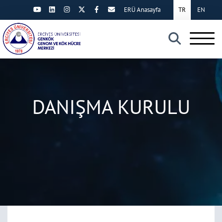
ERÜ Anasayfa
TR
EN
×
DANIŞMA KURULU