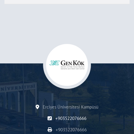
Erciyes Üniversitesi Kampüsü
+903522076666
+903522076666