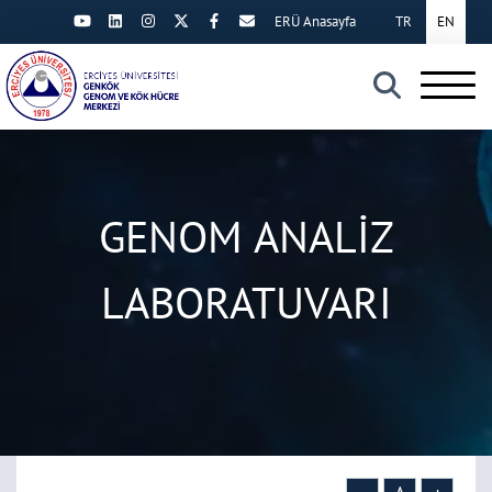
ERÜ Anasayfa
TR
EN
×
GENOM ANALİZ
LABORATUVARI