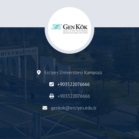
Erciyes Üniversitesi Kampüsü
+903522076666
+903522076666
genkok@erciyes.edu.tr