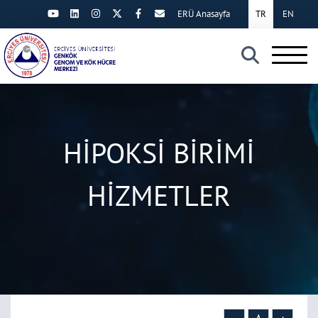
ERÜ Anasayfa
TR
EN
×
HİPOKSİ BİRİMİ
HİZMETLER