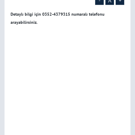
-
A
+
Detaylı bilgi için 0352-4379315 numaralı telefonu
arayabilirsiniz.