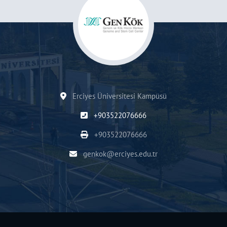
Erciyes Üniversitesi Kampüsü
+903522076666
+903522076666
genkok@erciyes.edu.tr