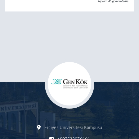
Toplam
46
görüntüleme
Erciyes Üniversitesi Kampüsü