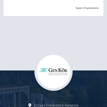
Toplam
87
görüntüleme
Erciyes Üniversitesi Kampüsü