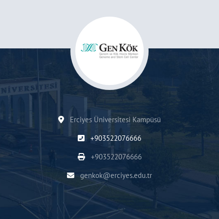
Erciyes Üniversitesi Kampüsü
+903522076666
+903522076666
genkok@erciyes.edu.tr