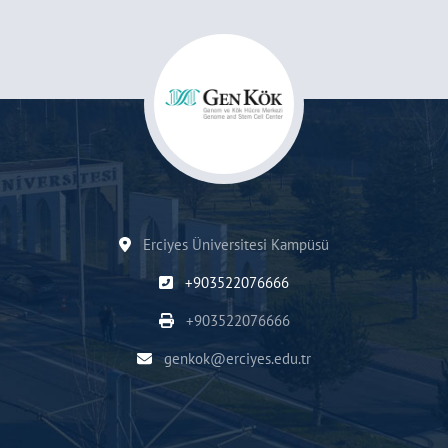
Erciyes Üniversitesi Kampüsü
+903522076666
+903522076666
genkok@erciyes.edu.tr