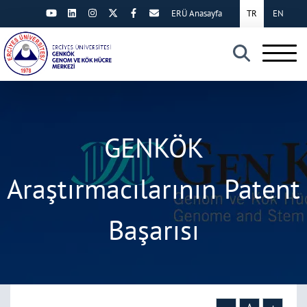
ERÜ Anasayfa
TR
EN
×
GENKÖK
Araştırmacılarının Patent
Başarısı