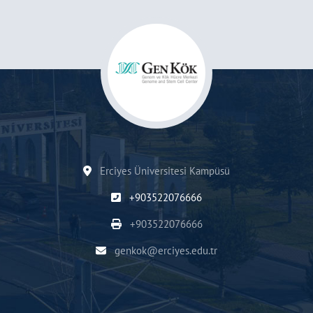
Erciyes Üniversitesi Kampüsü
+903522076666
+903522076666
genkok@erciyes.edu.tr